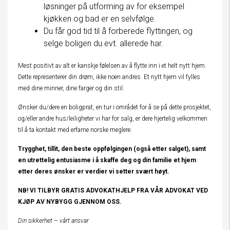
løsninger på utforming av for eksempel
kjøkken og bad er en selvfølge.
Du får god tid til å forberede flyttingen, og
selge boligen du evt. allerede har.
Mest positivt av alt er kanskje følelsen av å flytte inn i et helt nytt hjem.
Dette representerer din drøm, ikke noen andres. Et nytt hjem vil fylles
med dine minner, dine farger og din stil.
Ønsker du/dere en boligprat, en tur i området for å se på dette prosjektet,
og/eller andre hus/leiligheter vi har for salg, er dere hjertelig velkommen
til å ta kontakt med erfarne norske meglere.
Trygghet, tillit, den beste oppfølgingen (også etter salget), samt
en utrettelig entusiasme i å skaffe deg og din familie et hjem
etter deres ønsker er verdier vi setter svært høyt.
NB! VI TILBYR GRATIS ADVOKATHJELP FRA VÅR ADVOKAT VED
KJØP AV NYBYGG GJENNOM OSS.
Din sikkerhet – vårt ansvar