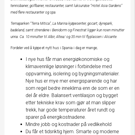
tennisbaner, golfbaner, restauranter, samt luksuriøse “Hotel Asia Gardens”
med flere restauranter og spa.
Temaparken “Terra Mitica”, La Marina kjøpesenter, gocart, dyrepark,
badeland, samt strendene i Benidorm og Finestrat ligger kun noen minutter
unna. Ca. 10 minutter til Albir, Altea/ og 35 min til flyplassen i Alicante.
Fordeler ved å kjøpe et nytt hus i Spania i dag er mange;
I nye hus får man energiøkonomiske og
klimavennlige løsninger i forbindelse med
oppvarming, isolering og bygningsmaterialer.
Nye hus er mye mer energisparende og har
som regel bedre inneklima enn de som er en
del år eldre. Balansert ventilasjon og bygget
etter tekniske krav som gjør at man slipper
trekk, har gode temperaturer året rundt og
sparer på energikostnadene.
Mindre jobb og kostnader på vedlikehold
Du får et tidsriktig hjem. Smarte og moderne