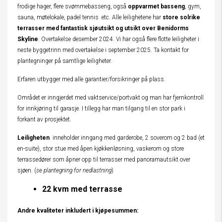
frodige hager, flere svømmebasseng, også
oppvarmet basseng
, gym,
sauna, møtelokale, padel tennis etc. Alle leilighetene har
store solrike
terrasser med fantastisk sjøutsikt og
utsikt over Benidorms
Skyline
. Overtakelse desember 2024. Vi har også flere flotte leiligheter i
neste byggetrinn med overtakelse i september 2025. Ta kontakt for
plantegninger på samtlige leiligheter.
Erfaren utbygger med alle garantier/forsikringer på plass.
Området er inngjerdet med vaktservice/portvakt og man har fjernkontroll
for innkjøring til garasje. I tillegg har man tilgang til en stor park i
forkant av prosjektet.
Leiligheten
inneholder inngang med garderobe, 2 soverom og 2 bad (et
en-suite), stor stue med åpen kjøkkenløsning, vaskerom og store
terrassedører som åpner opp til terrasser med panoramautsikt over
sjøen. (
se plantegning for nedlastning
)
22 kvm med terrasse
Andre kvaliteter inkludert i kjøpesummen: