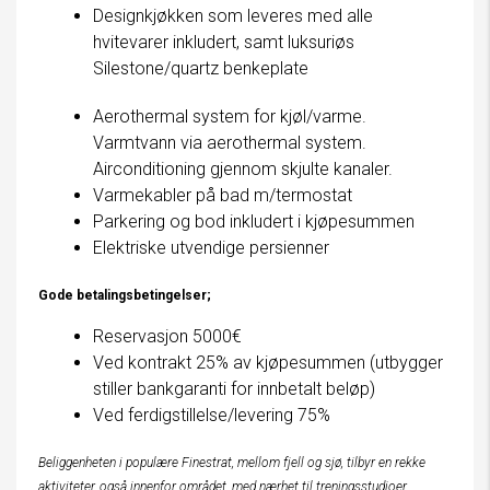
Designkjøkken som leveres med alle
hvitevarer inkludert, samt luksuriøs
Silestone/quartz benkeplate
Aerothermal system for kjøl/varme.
Varmtvann via aerothermal system.
Airconditioning gjennom skjulte kanaler.
Varmekabler på bad m/termostat
Parkering og bod inkludert i kjøpesummen
Elektriske utvendige persienner
Gode betalingsbetingelser;
Reservasjon 5000€
Ved kontrakt 25% av kjøpesummen (utbygger
stiller bankgaranti for innbetalt beløp)
Ved ferdigstillelse/levering 75%
Beliggenheten i populære Finestrat, mellom fjell og sjø, tilbyr en rekke
aktiviteter, også innenfor området, med nærhet til treningsstudioer,