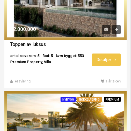
€2.000.000
Toppen av luksus
antall soverom: 5
Bad: 5
kvm bygget: 553
Detaljer
Premium Property, Villa
easyliving
1 år siden
NYBYGG
NØKKELFERDIG!
PREMIUM