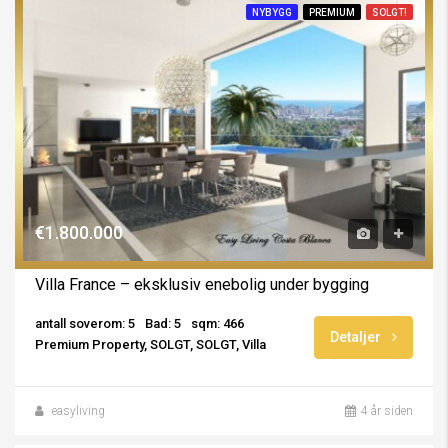
NYBYGG
PREMIUM
SOLGT!
€1.800.000
Villa France – eksklusiv enebolig under bygging
antall soverom: 5
Bad: 5
sqm: 466
Detaljer
Premium Property, SOLGT, SOLGT, Villa
easyliving
4 år siden