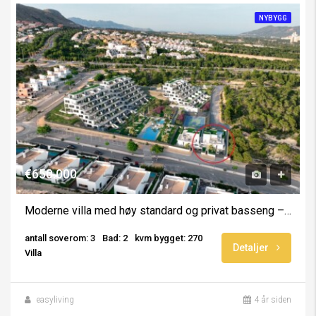
NYBYGG
€650.000
Moderne villa med høy standard og privat basseng – underetasje og takterrasse – aug 2025
antall soverom: 3
Bad: 2
kvm bygget: 270
Detaljer
Villa
easyliving
4 år siden