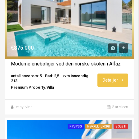
€875.000
Moderne eneboliger ved den norske skolen i Alfaz
antall soverom: 5
Bad: 2,5
kvm innvendig:
Detaljer
213
Premium Property, Villa
easyliving
3 år siden
NYBYGG
NØKKELFERDIG!
SOLGT!