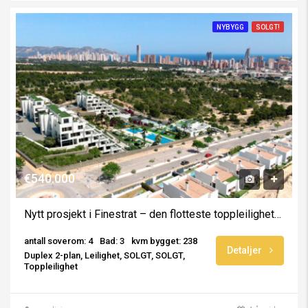
NYBYGG
SOLGT!
€540.000
Nytt prosjekt i Finestrat – den flotteste toppleiligheten for salg
antall soverom: 4
Bad: 3
kvm bygget: 238
Detaljer
Duplex 2-plan, Leilighet, SOLGT, SOLGT,
Toppleilighet