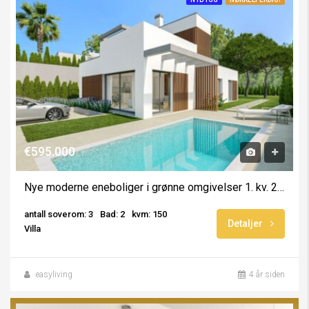
€595.000
Nye moderne eneboliger i grønne omgivelser 1. kv. 2024
antall soverom: 3
Bad: 2
kvm: 150
Detaljer
Villa
easyliving
4 år siden