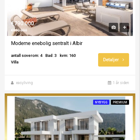
€790.000
€900.000
Moderne enebolig sentralt i Albir
antall soverom: 4
Bad: 3
kvm: 160
Detaljer
Villa
easyliving
1 år siden
NYBYGG
PREMIUM