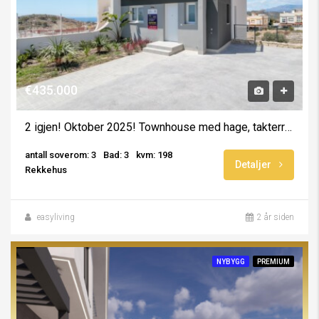
€435.000
2 igjen! Oktober 2025! Townhouse med hage, takterrasse, u-etg. Felles svømmebasseng og gym
antall soverom: 3
Bad: 3
kvm: 198
Detaljer
Rekkehus
easyliving
2 år siden
NYBYGG
PREMIUM