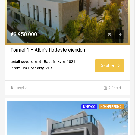
€3.950.000
Formel 1 – Albir’s flotteste eiendom
antall soverom: 4
Bad: 6
kvm: 1021
Detaljer
Premium Property, Villa
easyliving
2 år siden
NYBYGG
NØKKELFERDIG!