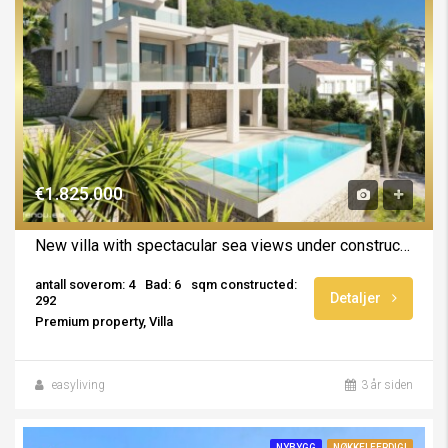
€1.825.000
New villa with spectacular sea views under construction in Calpe
antall soverom: 4
Bad: 6
sqm constructed:
Detaljer
292
Premium property, Villa
easyliving
3 år siden
NYBYGG
NØKKELFERDIG!