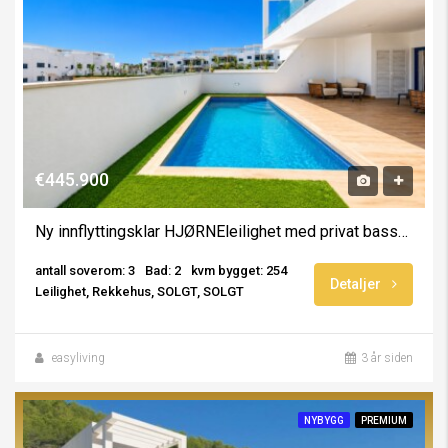
€445.900
Ny innflyttingsklar HJØRNEleilighet med privat basseng – INKLUSIVE MØBLER + EKSTRA
antall soverom: 3
Bad: 2
kvm bygget: 254
Detaljer
Leilighet, Rekkehus, SOLGT, SOLGT
easyliving
3 år siden
NYBYGG
PREMIUM