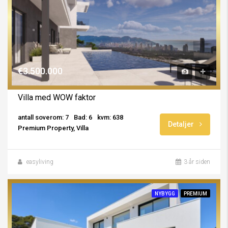
€3.500.000
Villa med WOW faktor
antall soverom: 7
Bad: 6
kvm: 638
Detaljer
Premium Property, Villa
easyliving
3 år siden
NYBYGG
PREMIUM