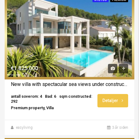
€1.825.000
New villa with spectacular sea views under construction in Calpe
antall soverom: 4
Bad: 6
sqm constructed:
Detaljer
292
Premium property, Villa
easyliving
3 år siden