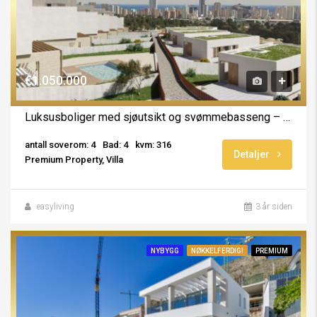
€1.050.000
Luksusboliger med sjøutsikt og svømmebasseng – 1 igjen!
antall soverom: 4
Bad: 4
kvm: 316
Detaljer
Premium Property, Villa
easyliving
3 år siden
NYBYGG
NØKKELFERDIG!
PREMIUM