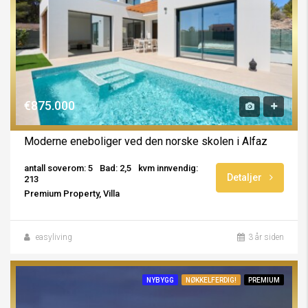
€875.000
Moderne eneboliger ved den norske skolen i Alfaz
antall soverom: 5
Bad: 2,5
kvm innvendig:
Detaljer
213
Premium Property, Villa
easyliving
3 år siden
NYBYGG
NØKKELFERDIG!
PREMIUM