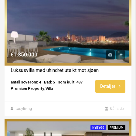
€1.350.000
Luksusvilla med uhindret utsikt mot sjøen
antall soverom: 4
Bad: 5
sqm built: 487
Detaljer
Premium Property, Villa
easyliving
3 år siden
NYBYGG
PREMIUM