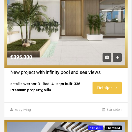
€895.000
New project with infinity pool and sea views
antall soverom: 3
Bad: 4
sqm built: 336
Detaljer
Premium property, Villa
easyliving
3 år siden
NYBYGG
PREMIUM