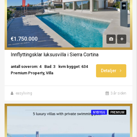
€1.750.000
Innflyttingsklar luksusvilla i Sierra Cortina
antall soverom: 4
Bad: 3
kvm bygget: 634
Detaljer
Premium Property, Villa
easyliving
3 år siden
NYBYGG
PREMIUM