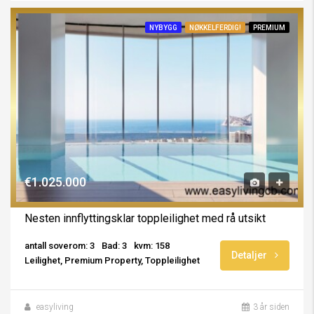
NYBYGG
NØKKELFERDIG!
PREMIUM
€1.025.000
Nesten innflyttingsklar toppleilighet med rå utsikt
antall soverom: 3
Bad: 3
kvm: 158
Detaljer
Leilighet, Premium Property, Toppleilighet
easyliving
3 år siden