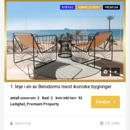
NYBYGG
NØKKELFERDIG!
PREMIUM
€955.000
1. linje i en av Benidorms mest ikoniske bygninger
antall soverom: 2
Bad: 2
kvm inkl terr: 92
Detaljer
Leilighet, Premium Property
easyliving
3 år siden