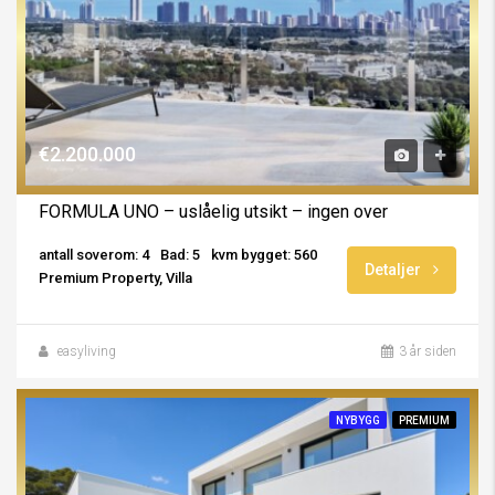
€2.200.000
FORMULA UNO – uslåelig utsikt – ingen over
antall soverom: 4
Bad: 5
kvm bygget: 560
Detaljer
Premium Property, Villa
easyliving
3 år siden
NYBYGG
PREMIUM