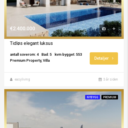
€2.400.000
Tidløs elegant luksus
antall soverom: 4
Bad: 5
kvm bygget: 553
Detaljer
Premium Property, Villa
easyliving
3 år siden
NYBYGG
PREMIUM