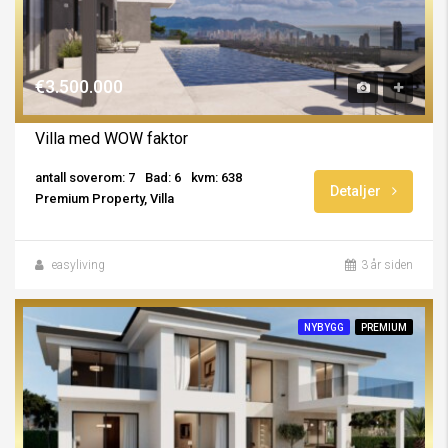
€3.500.000
Villa med WOW faktor
antall soverom: 7
Bad: 6
kvm: 638
Detaljer
Premium Property, Villa
easyliving
3 år siden
NYBYGG
PREMIUM