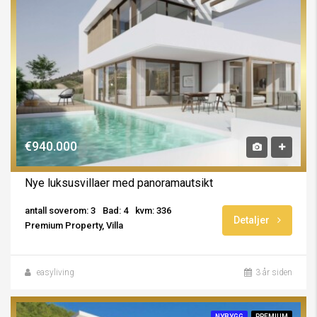
€940.000
Nye luksusvillaer med panoramautsikt
antall soverom: 3
Bad: 4
kvm: 336
Detaljer
Premium Property, Villa
easyliving
3 år siden
NYBYGG
PREMIUM