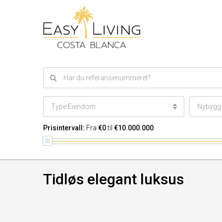
Type Eiendom
Nybygg e
Prisintervall:
Fra
€0
til
€10.000.000
Tidløs elegant luksus