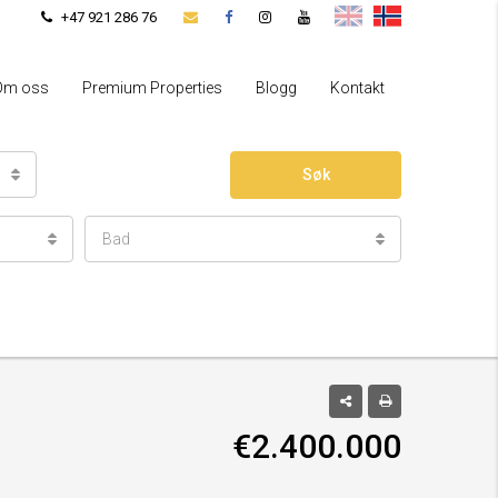
+47 921 286 76
Om oss
Premium Properties
Blogg
Kontakt
Søk
Bad
€2.400.000