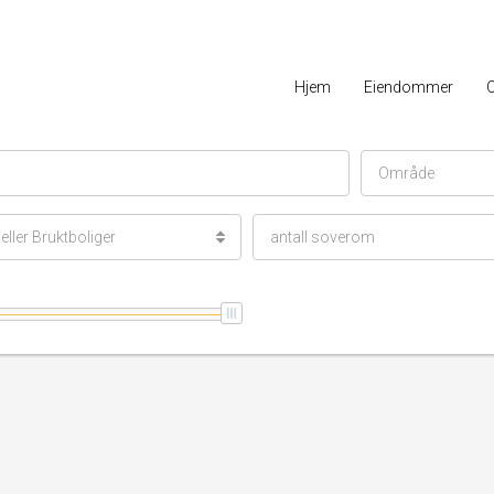
Hjem
Eiendommer
Område
ller Bruktboliger
antall soverom