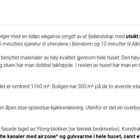
liger med en tidløs eleganse omgitt av et fjellandskap med
utsikt
 minutters kjøretur til strendene i Benidorm og 10 minutter til Albi
er benyttet materialer av høy kvalitet gjennom hele huset. Den 
 og stuen har man dobbel takhøyde. I resten av huset har man en 
et er omtrent 1160 m². Boligen har 300 m² på de to øverste eta
n åpen stue-spisestue-kjøkkenløsning. Utenfor er det en overby
 fasade laget av Ytong-blokker (se teknisk beskrivelse). Konstru
lte kanaler med airzone* og gulvvarme i hele huset, samt e