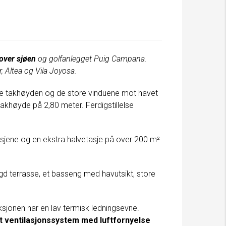
 over sjøen
og golfanlegget Puig Campana.
r, Altea og Vila Joyosa.
høye takhøyden og de store vinduene mot havet
takhøyde på 2,80 meter. Ferdigstillelse
sjene og en ekstra halvetasje på over 200 m²
gd terrasse, et basseng med havutsikt, store
ksjonen har en lav termisk ledningsevne.
t ventilasjonssystem med luftfornyelse