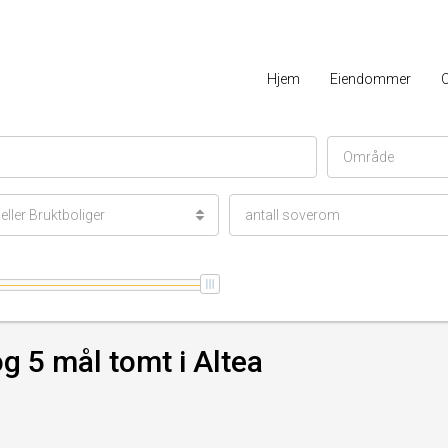
Hjem
Eiendommer
Område
ller Bruktboliger
antall soverom
g 5 mål tomt i Altea