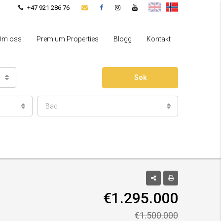
+47 921 286 76
Om oss
Premium Properties
Blogg
Kontakt
Søk
Bad
€1.295.000
€1.500.000