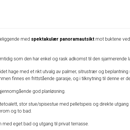
rt beliggende med
spektakulær panoramautsikt
mot buktene ve
 samtidig som den har enkel og rask adkomst til den sjarmerende l
eidet hage med et rikt utvalg av palmer, sitrustrær og beplant
n finnes en frittstående garasje, og i tilknytning til denne er de
 gjennomgående god planløsning.
etoalett, stor stue/spisestue med pelletspeis og direkte utgang 
verom og to bad.
m med eget bad og utgang til privat terrasse.