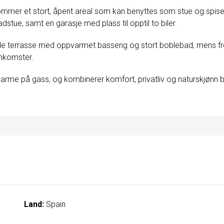
mmer et stort, åpent areal som kan benyttes som stue og spises
tue, samt en garasje med plass til opptil to biler.
de terrasse med oppvarmet basseng og stort boblebad, mens fro
nkomster.
lvarme på gass, og kombinerer komfort, privatliv og naturskjønn 
Land:
Spain