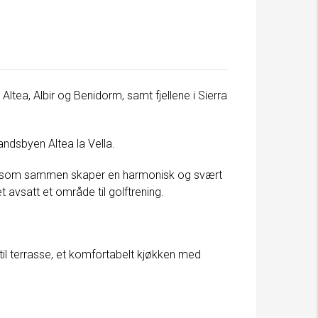
d
Altea
,
Albir
og
Benidorm
, samt fjellene i
Sierra
andsbyen Altea la Vella.
ning som sammen skaper en harmonisk og svært
t avsatt et område til golftrening.
til terrasse, et komfortabelt kjøkken med