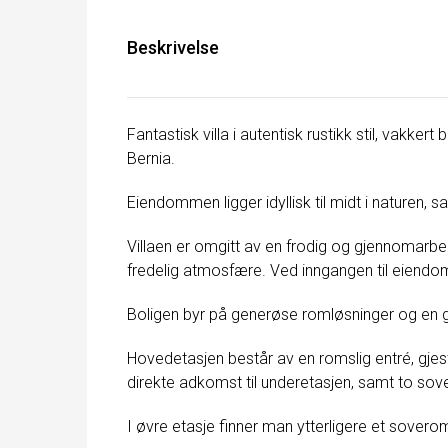
Beskrivelse
Fantastisk villa i autentisk rustikk stil, vakke
Bernia
.
Eiendommen ligger idyllisk til midt i naturen,
Villaen er omgitt av en frodig og gjennomarb
fredelig atmosfære. Ved inngangen til eiendomme
Boligen byr på generøse romløsninger og en
Hovedetasjen består av en romslig entré, gjest
direkte adkomst til underetasjen, samt to so
I øvre etasje finner man ytterligere et sovero