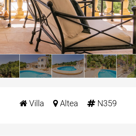
Villa
Altea
N359