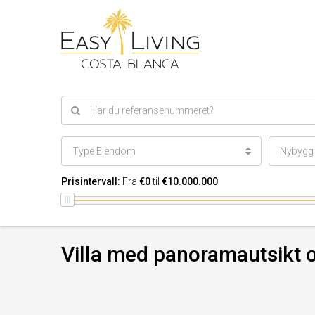
Type Eiendom
Nybygg e
Prisintervall:
Fra
€0
til
€10.000.000
Villa med panoramautsikt o