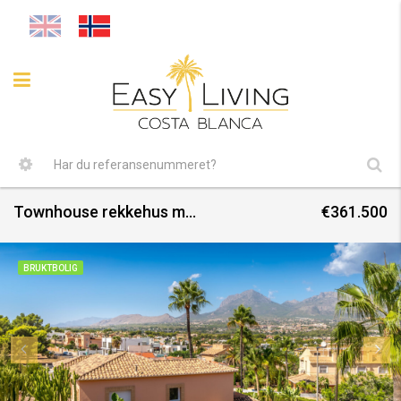
Townhouse rekkehus med svømmebasseng i urbanisasjonen
€361.500
BRUKTBOLIG