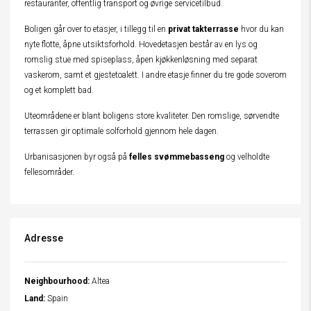
restauranter, offentlig transport og øvrige servicetilbud.
Boligen går over to etasjer, i tillegg til en
privat takterrasse
hvor du kan
nyte flotte, åpne utsiktsforhold. Hovedetasjen består av en lys og
romslig stue med spiseplass, åpen kjøkkenløsning med separat
vaskerom, samt et gjestetoalett. I andre etasje finner du tre gode soverom
og et komplett bad.
Uteområdene er blant boligens store kvaliteter. Den romslige, sørvendte
terrassen gir optimale solforhold gjennom hele dagen.
Urbanisasjonen byr også på
felles svømmebasseng
og velholdte
fellesområder.
Adresse
Neighbourhood:
Altea
Land:
Spain