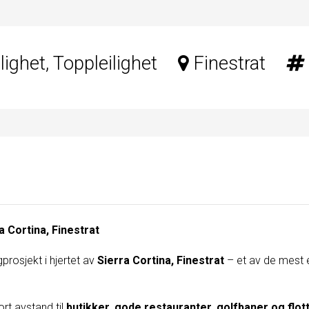
lighet, Toppleilighet
Finestrat
a Cortina, Finestrat
rosjekt i hjertet av
Sierra Cortina, Finestrat
– et av de mest 
ort avstand til
butikker, gode restauranter, golfbaner og flo