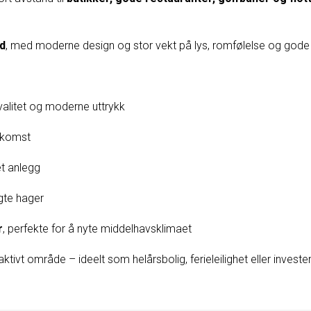
rd
, med moderne design og stor vekt på lys, romfølelse og gode 
alitet og moderne uttrykk
dkomst
et anlegg
gte hager
r
, perfekte for å nyte middelhavsklimaet
raktivt område – ideelt som helårsbolig, ferieleilighet eller invester