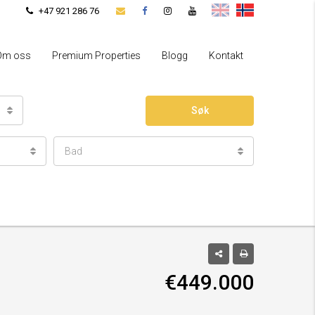
+47 921 286 76
Om oss
Premium Properties
Blogg
Kontakt
Søk
Bad
€449.000