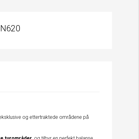
N620
eksklusive og ettertraktede områdene på
tte turområder
, og tilbyr en perfekt balanse