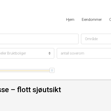
Hjem
Eiendommer
Område
ller Bruktboliger
antall soverom
se – flott sjøutsikt