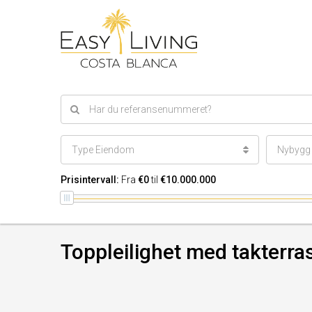
Type Eiendom
Nybygg e
Prisintervall:
Fra
€0
til
€10.000.000
Toppleilighet med takterras