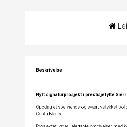
Lei
Beskrivelse
Nytt signaturprosjekt i prestisjefylte Sierr
Oppdag et spennende og svært vellykket boligp
Costa Blanca.
Prosjektet ligger i elegante omgivelser, med k