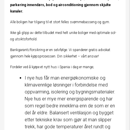
parkering innendørs, bod og airconditioning gjennom skjulte
kanaler.
Alle boligen har tilgang til et stort felles svømmebasseng og gym.
Ikke gå glipp av dette tilbudet med helt unike boliger med optimale sol-
og utsiktsforhold.
Bankgaranti/forsikring er en selvfølge. Vi spanderer gratis advokat
gjennom hele kjøpsprosessen. Din sikkerhet – vårt ansvar!
Fordeler ved å kjøpe et nytt hus i Spania i dag er mange;
I nye hus får man energiøkonomiske og
klimavennlige løsninger i forbindelse med
oppvarming, isolering og bygningsmaterialer.
Nye hus er mye mer energisparende og har
som regel bedre inneklima enn de som er en
del år eldre. Balansert ventilasjon og bygget
etter tekniske krav som gjør at man slipper
trekk, har gode temperaturer året rundt og