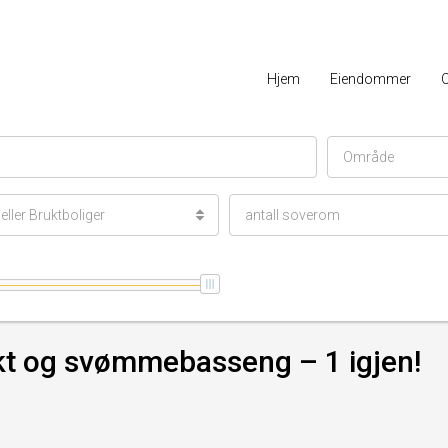
Hjem
Eiendommer
Område
ller Bruktboliger
antall soverom
kt og svømmebasseng – 1 igjen!