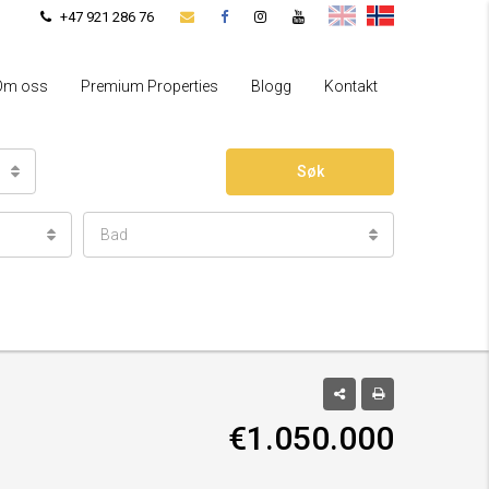
+47 921 286 76
Om oss
Premium Properties
Blogg
Kontakt
Søk
Bad
€1.050.000