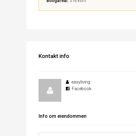
Boligareal:
316 kvm
Kontakt info
easyliving
Facebook
Info om eiendommen