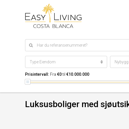
Type Eiendom
Nybygg e
Prisintervall:
Fra
€0
til
€10.000.000
Luksusboliger med sjøutsi