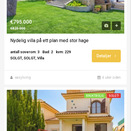
€795.000
€825.000
Nydelig villa på ett plan med stor hage
antall soverom: 3
Bad: 2
kvm: 229
Detaljer
SOLGT, SOLGT, Villa
easyliving
4 uker siden
BRUKTBOLIG
SOLGT!