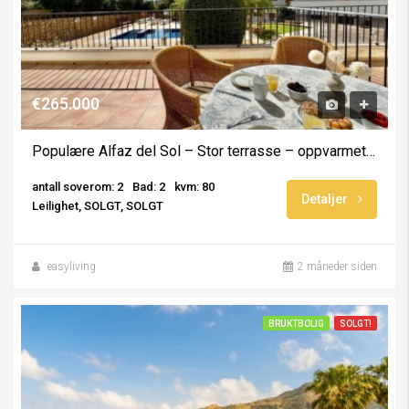
€265.000
Populære Alfaz del Sol – Stor terrasse – oppvarmet basseng
antall soverom: 2
Bad: 2
kvm: 80
Detaljer
Leilighet, SOLGT, SOLGT
easyliving
2 måneder siden
BRUKTBOLIG
SOLGT!