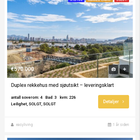
€570.000
Duplex rekkehus med sjøutsikt – leveringsklart
antall soverom: 4
Bad: 3
kvm: 226
Detaljer
Leilighet, SOLGT, SOLGT
easyliving
1 år siden