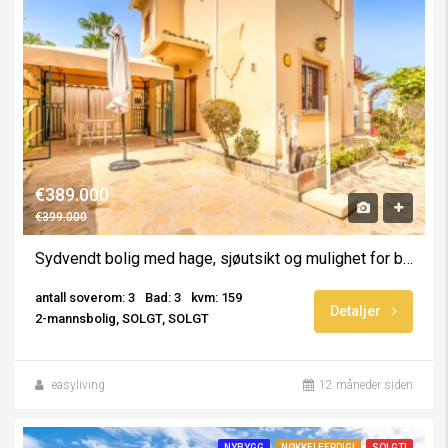
€389.000
€399.000
Sydvendt bolig med hage, sjøutsikt og mulighet for basseng
antall soverom: 3
Bad: 3
kvm: 159
Detaljer
2-mannsbolig, SOLGT, SOLGT
easyliving
12 måneder siden
NYBYGG
NØKKELFERDIG!
SOLGT!