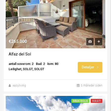
€265.000
Alfaz del Sol
antall soverom: 2
Bad: 2
kvm: 80
Detaljer
Leilighet, SOLGT, SOLGT
easyliving
5 måneder siden
BRUKTBOLIG
SOLGT!