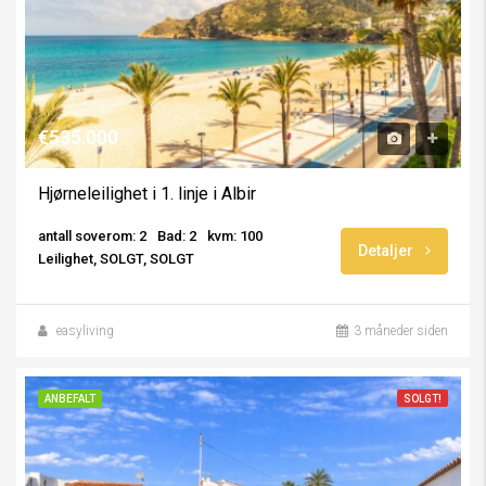
€535.000
Hjørneleilighet i 1. linje i Albir
antall soverom: 2
Bad: 2
kvm: 100
Detaljer
Leilighet, SOLGT, SOLGT
easyliving
3 måneder siden
ANBEFALT
SOLGT!