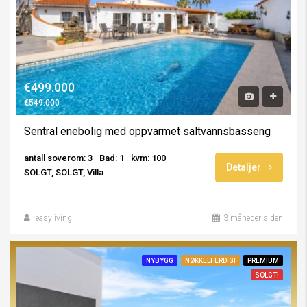
€499.000
€549.000
Sentral enebolig med oppvarmet saltvannsbasseng
antall soverom: 3
Bad: 1
kvm: 100
Detaljer
SOLGT, SOLGT, Villa
easyliving
3 måneder siden
NYBYGG
NØKKELFERDIG!
PREMIUM
SOLGT!