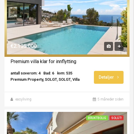
€2.135.000
Premium villa klar for innflytting
antall soverom: 4
Bad: 6
kvm: 535
Detaljer
Premium Property, SOLGT, SOLGT, Villa
easyliving
5 måneder siden
BRUKTBOLIG
SOLGT!