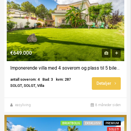
€649.000
Imponerende villa med 4 soverom og plass til 5 biler – Alfaz del Pi
antall soverom: 4
Bad: 3
kvm: 287
Detaljer
SOLGT, SOLGT, Villa
easyliving
8 måneder siden
BRUKTBOLIG
EKSKLUSIV
PREMIUM
SOLGT!