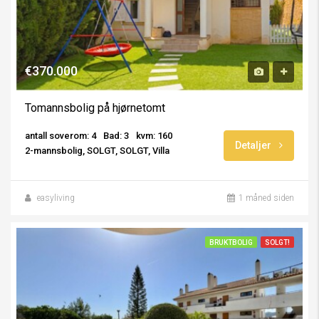
€370.000
Tomannsbolig på hjørnetomt
antall soverom: 4
Bad: 3
kvm: 160
Detaljer
2-mannsbolig, SOLGT, SOLGT, Villa
easyliving
1 måned siden
BRUKTBOLIG
SOLGT!