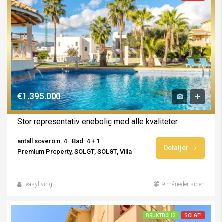
€1.395.000
Stor representativ enebolig med alle kvaliteter
antall soverom: 4
Bad: 4 + 1
Detaljer
Premium Property, SOLGT, SOLGT, Villa
easyliving
9 måneder siden
BRUKTBOLIG
SOLGT!