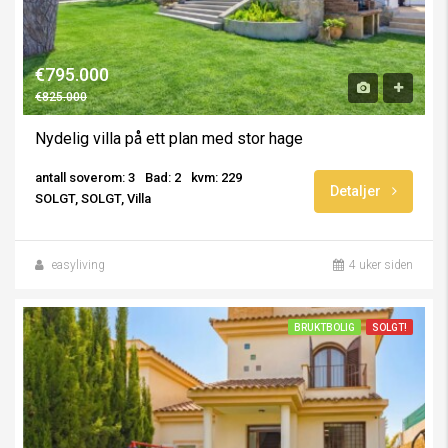
€795.000
€825.000
Nydelig villa på ett plan med stor hage
antall soverom: 3
Bad: 2
kvm: 229
Detaljer
SOLGT, SOLGT, Villa
easyliving
4 uker siden
BRUKTBOLIG
SOLGT!