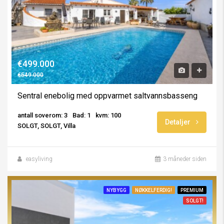
€499.000
€549.000
Sentral enebolig med oppvarmet saltvannsbasseng
antall soverom: 3
Bad: 1
kvm: 100
Detaljer
SOLGT, SOLGT, Villa
easyliving
3 måneder siden
NYBYGG
NØKKELFERDIG!
PREMIUM
SOLGT!