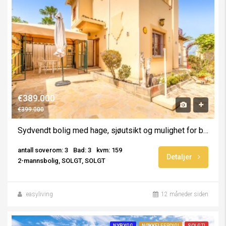
€389.000
€399.000
Sydvendt bolig med hage, sjøutsikt og mulighet for basseng
antall soverom: 3
Bad: 3
kvm: 159
Detaljer
2-mannsbolig, SOLGT, SOLGT
easyliving
12 måneder siden
NYBYGG
NØKKELFERDIG!
SOLGT!