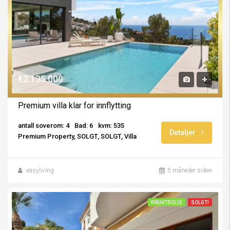
€2.135.000
Premium villa klar for innflytting
antall soverom: 4
Bad: 6
kvm: 535
Detaljer
Premium Property, SOLGT, SOLGT, Villa
easyliving
5 måneder siden
BRUKTBOLIG
SOLGT!