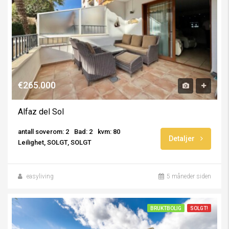
€265.000
Alfaz del Sol
antall soverom: 2
Bad: 2
kvm: 80
Detaljer
Leilighet, SOLGT, SOLGT
easyliving
5 måneder siden
BRUKTBOLIG
SOLGT!