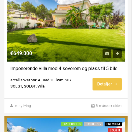
€649.000
Imponerende villa med 4 soverom og plass til 5 biler – Alfaz del Pi
antall soverom: 4
Bad: 3
kvm: 287
Detaljer
SOLGT, SOLGT, Villa
easyliving
8 måneder siden
BRUKTBOLIG
EKSKLUSIV
PREMIUM
SOLGT!