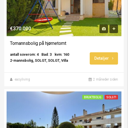
€370.000
Tomannsbolig på hjørnetomt
antall soverom: 4
Bad: 3
kvm: 160
Detaljer
2-mannsbolig, SOLGT, SOLGT, Villa
easyliving
2 måneder siden
BRUKTBOLIG
SOLGT!