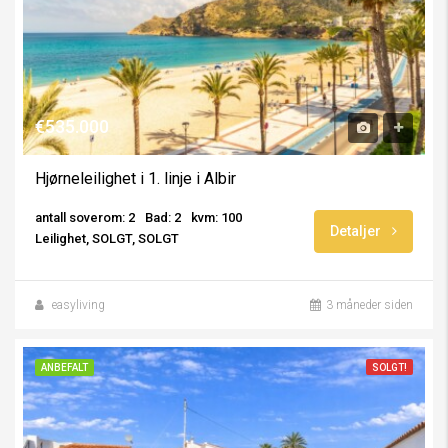
€535.000
Hjørneleilighet i 1. linje i Albir
antall soverom: 2
Bad: 2
kvm: 100
Detaljer
Leilighet, SOLGT, SOLGT
easyliving
3 måneder siden
ANBEFALT
SOLGT!