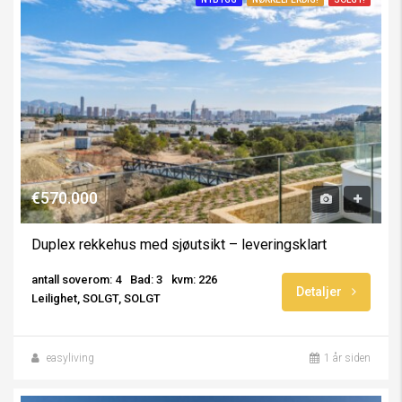
€570.000
Duplex rekkehus med sjøutsikt – leveringsklart
antall soverom: 4
Bad: 3
kvm: 226
Detaljer
Leilighet, SOLGT, SOLGT
easyliving
1 år siden