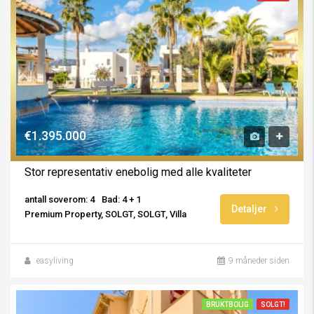
€1.395.000
Stor representativ enebolig med alle kvaliteter
antall soverom: 4
Bad: 4 + 1
Detaljer
Premium Property, SOLGT, SOLGT, Villa
easyliving
9 måneder siden
BRUKTBOLIG
SOLGT!