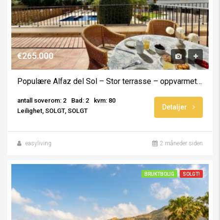
€265.000
Populære Alfaz del Sol – Stor terrasse – oppvarmet basseng
antall soverom: 2
Bad: 2
kvm: 80
Detaljer
Leilighet, SOLGT, SOLGT
easyliving
2 måneder siden
BRUKTBOLIG
SOLGT!