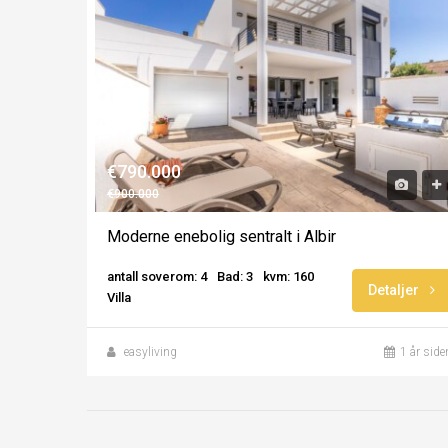
€790.000
€900.000
Moderne enebolig sentralt i Albir
antall soverom: 4
Bad: 3
kvm: 160
Detaljer
Villa
easyliving
1 år side