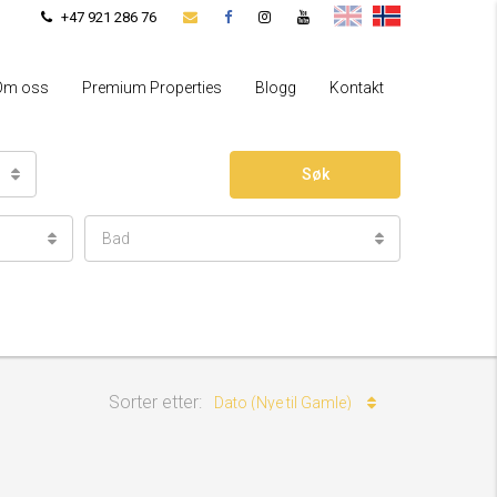
+47 921 286 76
Om oss
Premium Properties
Blogg
Kontakt
Søk
Bad
Sorter etter:
Dato (Nye til Gamle)