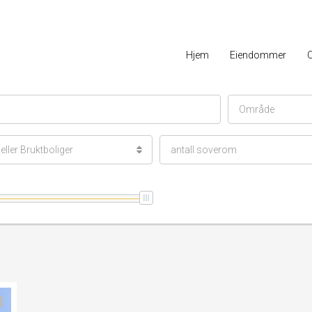
Hjem
Eiendommer
Område
ller Bruktboliger
antall soverom