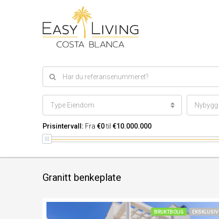
Type Eiendom
Nybygg e
Prisintervall:
Fra
€0
til
€10.000.000
Granitt benkeplate
BRUKTBOLIG
EKSKLUSIV