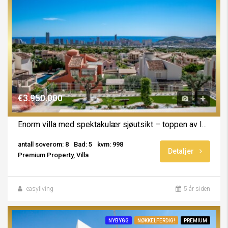
€3.950.000
Enorm villa med spektakulær sjøutsikt – toppen av luksus
antall soverom: 8
Bad: 5
kvm: 998
Detaljer
Premium Property, Villa
easyliving
5 år siden
NYBYGG
NØKKELFERDIG!
PREMIUM