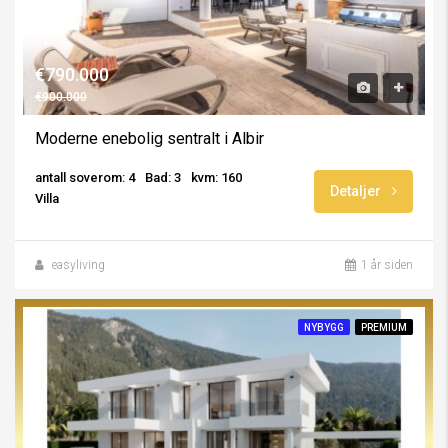
€790.000
€900.000
Moderne enebolig sentralt i Albir
antall soverom: 4
Bad: 3
kvm: 160
Detaljer
Villa
easyliving
1 år siden
NYBYGG
PREMIUM