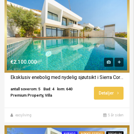
€2.100.000
Eksklusiv enebolig med nydelig sjøutsikt i Sierra Cortina
antall soverom: 5
Bad: 4
kvm: 640
Detaljer
Premium Property, Villa
easyliving
5 år siden
NYBYGG
NØKKELFERDIG!
PREMIUM