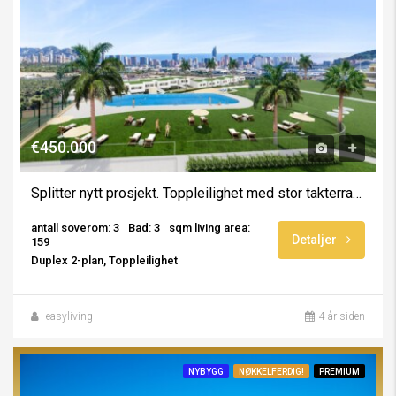
€450.000
Splitter nytt prosjekt. Toppleilighet med stor takterrasse – fantastisk sjøutsikt
antall soverom: 3
Bad: 3
sqm living area:
Detaljer
159
Duplex 2-plan, Toppleilighet
easyliving
4 år siden
NYBYGG
NØKKELFERDIG!
PREMIUM