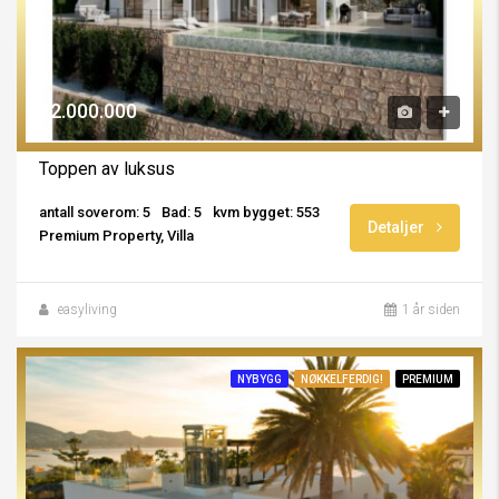
€2.000.000
Toppen av luksus
antall soverom: 5
Bad: 5
kvm bygget: 553
Detaljer
Premium Property, Villa
easyliving
1 år siden
NYBYGG
NØKKELFERDIG!
PREMIUM