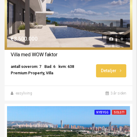
€3.500.000
Villa med WOW faktor
antall soverom: 7
Bad: 6
kvm: 638
Detaljer
Premium Property, Villa
easyliving
3 år siden
NYBYGG
SOLGT!