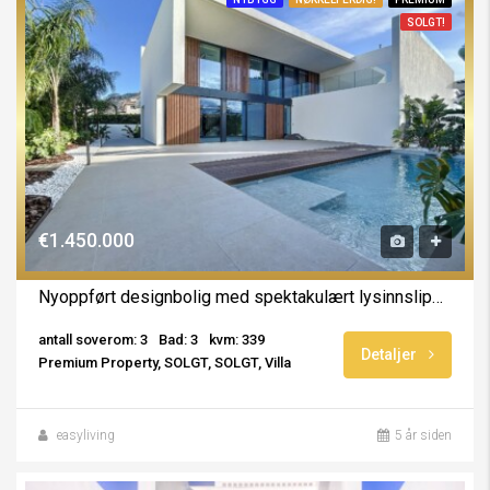
SOLGT!
€1.450.000
Nyoppført designbolig med spektakulært lysinnslipp og arkitektur i toppklasse
antall soverom: 3
Bad: 3
kvm: 339
Detaljer
Premium Property, SOLGT, SOLGT, Villa
easyliving
5 år siden