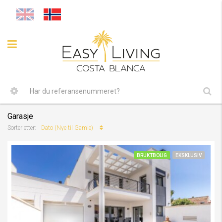
Garasje
Dato (Nye til Gamle)
Sorter etter:
BRUKTBOLIG
EKSKLUSIV