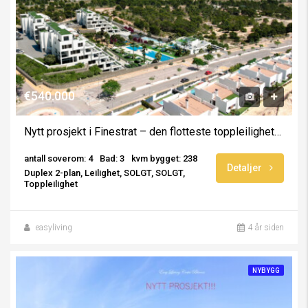
€540.000
Nytt prosjekt i Finestrat – den flotteste toppleiligheten for salg
antall soverom: 4
Bad: 3
kvm bygget: 238
Detaljer
Duplex 2-plan, Leilighet, SOLGT, SOLGT,
Toppleilighet
easyliving
4 år siden
NYBYGG