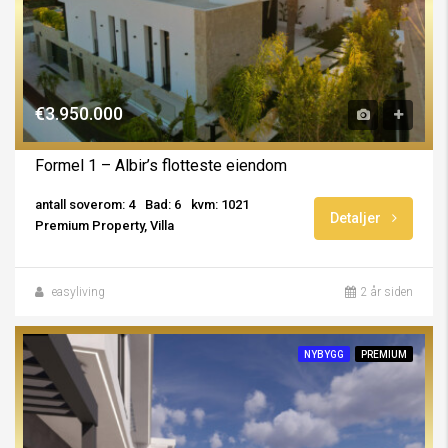
€3.950.000
Formel 1 – Albir’s flotteste eiendom
antall soverom: 4
Bad: 6
kvm: 1021
Detaljer
Premium Property, Villa
easyliving
2 år siden
NYBYGG
PREMIUM