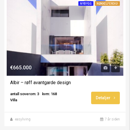
NYBYGG
NØKKELFERDIG!
€665.000
Albir – røff avantgarde design
antall soverom: 3
kvm: 168
Detaljer
Villa
easyliving
7 år siden