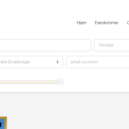
Hjem
Eiendommer
Område
ller Bruktboliger
antall soverom