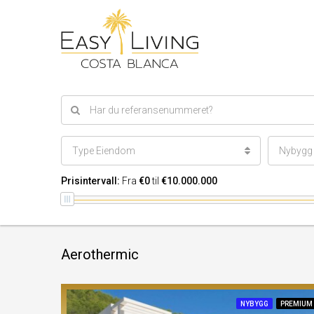
Type Eiendom
Nybygg e
Prisintervall:
Fra
€0
til
€10.000.000
Aerothermic
NYBYGG
PREMIUM