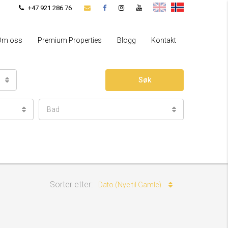
+47 921 286 76
Om oss
Premium Properties
Blogg
Kontakt
Søk
Bad
Sorter etter:
Dato (Nye til Gamle)