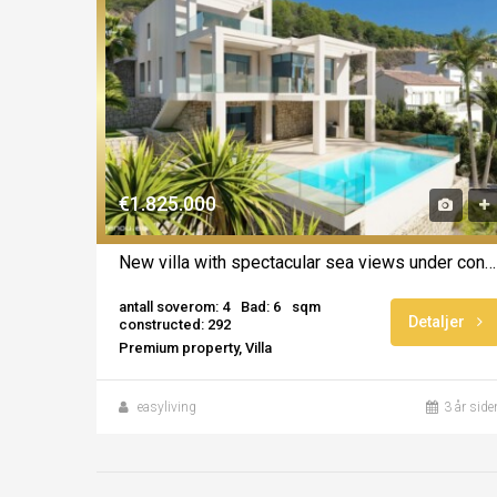
€1.825.000
New villa with spectacular sea views under construction in Calpe
antall soverom: 4
Bad: 6
sqm
Detaljer
constructed: 292
Premium property, Villa
easyliving
3 år side