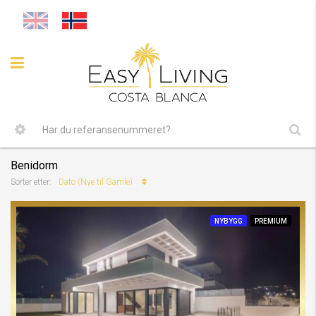
Benidorm
Dato (Nye til Gamle)
Sorter etter:
NYBYGG
PREMIUM