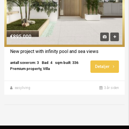
€895.000
New project with infinity pool and sea views
antall soverom: 3
Bad: 4
sqm built: 336
Detaljer
Premium property, Villa
easyliving
3 år siden