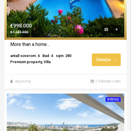
€998.000
€1.249.000
More than a home…
antall soverom: 4
Bad: 4
sqm: 280
Detaljer
Premium property, Villa
easyliving
2 måneder siden
NYBYGG