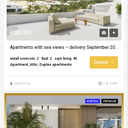
€380.000
Apartments with sea views – delivery September 2025
antall soverom: 2
Bad: 2
sqm living: 95
Detaljer
Apartment, Attic, Duplex apartments
easyliving
2 år siden
NYBYGG
PREMIUM