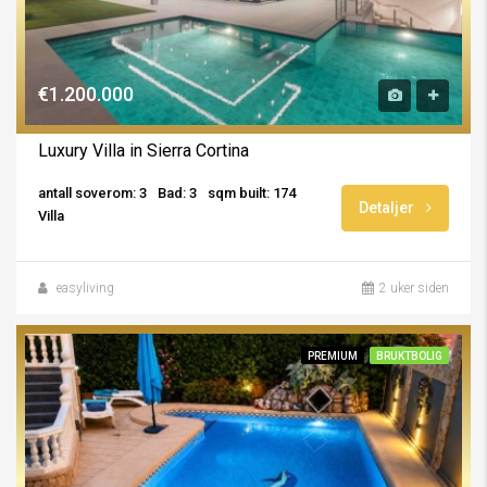
€1.200.000
Luxury Villa in Sierra Cortina
antall soverom: 3
Bad: 3
sqm built: 174
Detaljer
Villa
easyliving
2 uker siden
PREMIUM
BRUKTBOLIG